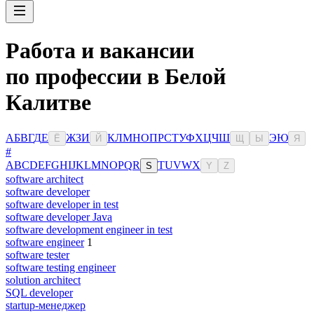
Работа и вакансии
по профессии в Белой
Калитве
А
Б
В
Г
Д
Е
Ж
З
И
К
Л
М
Н
О
П
Р
С
Т
У
Ф
Х
Ц
Ч
Ш
Э
Ю
Ё
Й
Щ
Ы
Я
#
A
B
C
D
E
F
G
H
I
J
K
L
M
N
O
P
Q
R
T
U
V
W
X
S
Y
Z
software architect
software developer
software developer in test
software developer Java
software development engineer in test
software engineer
1
software tester
software testing engineer
solution architect
SQL developer
startup-менеджер