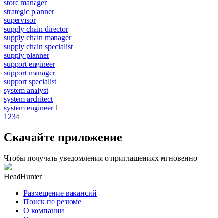
store manager
strategic planner
supervisor
supply chain director
supply chain manager
supply chain specialist
supply planner
support engineer
support manager
support specialist
system analyst
system architect
system engineer
1
1
2
3
4
Скачайте приложение
Чтобы получать уведомления о приглашениях мгновенно
HeadHunter
Размещение вакансий
Поиск по резюме
О компании