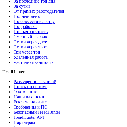
За последние три дня
За сутки
От прямых работодателей
Полный день
По совместительству
Подработка
Полная занятость
Сменный график
Сутки через двое
Сутки через трое
Три через три
Удаленная работа
Частичная занятость
HeadHunter
Размещение вакансий
Поиск по резюме
О компании
Наши вакансии
Реклама на сайте
Требования к ПО
Безопасный HeadHunter
HeadHunter API
Партнерам