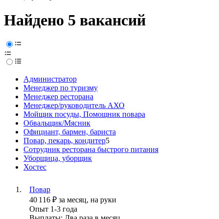
Найдено 5 вакансий
Администратор
Менеджер по туризму
Менеджер ресторана
Менеджер/руководитель АХО
Мойщик посуды, Помощник повара
Обвальщик/Мясник
Официант, бармен, бариста
Повар, пекарь, кондитер
5
Сотрудник ресторана быстрого питания
Уборщица, уборщик
Хостес
Повар
40 116
₽
за месяц,
на руки
Опыт 1-3 года
Выплаты: Два раза в месяц