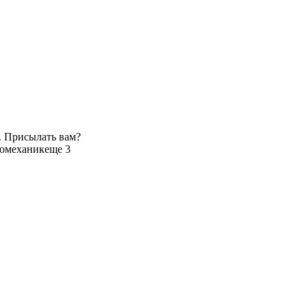
. Присылать вам?
томеханик
еще 3