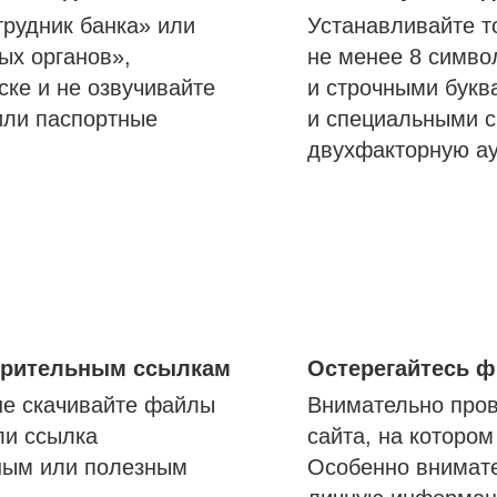
трудник банка» или
Устанавливайте т
ых органов»,
не менее 8 симво
ске и не озвучивайте
и строчными букв
или паспортные
и специальными с
двухфакторную а
озрительным ссылкам
Остерегайтесь 
не скачивайте файлы
Внимательно пров
ли ссылка
сайта, на которо
ным или полезным
Особенно внимате