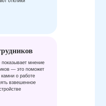
ают отклики
трудников
 показывает мнение
иков — это поможет
 камни о работе
нять взвешенное
стройстве