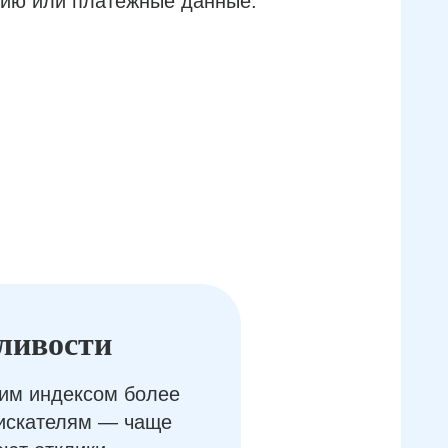
ию или платёжные данные.
ливости
им индексом более
оискателям — чаще