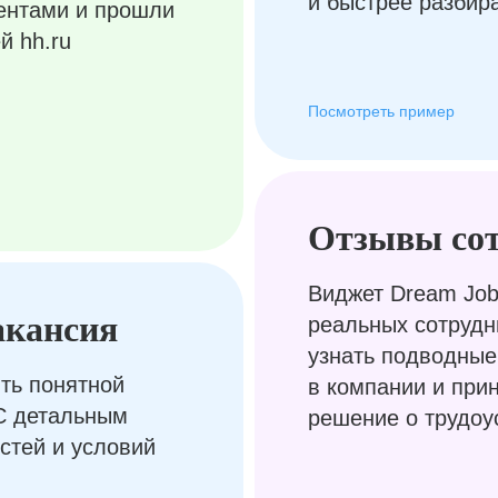
и быстрее разбир
ентами и прошли
й hh.ru
Посмотреть пример
Отзывы со
Виджет Dream Job
акансия
реальных сотрудн
узнать подводные
ть понятной
в компании и при
С детальным
решение о трудоу
стей и условий