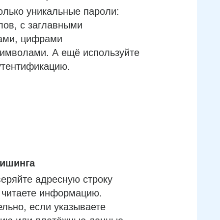
олько уникальные пароли:
лов, с заглавными
ами, цифрами
имволами. А ещё используйте
утентификацию.
фишинга
еряйте адресную строку
м читаете информацию.
льно, если указываете