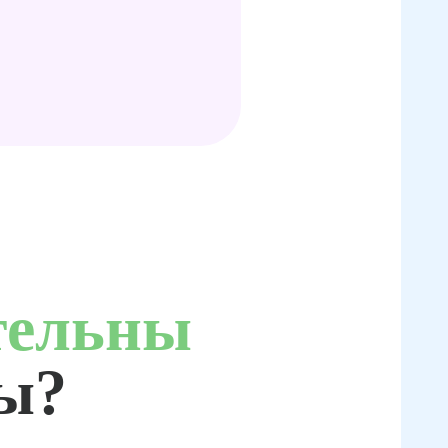
тельны
ты?