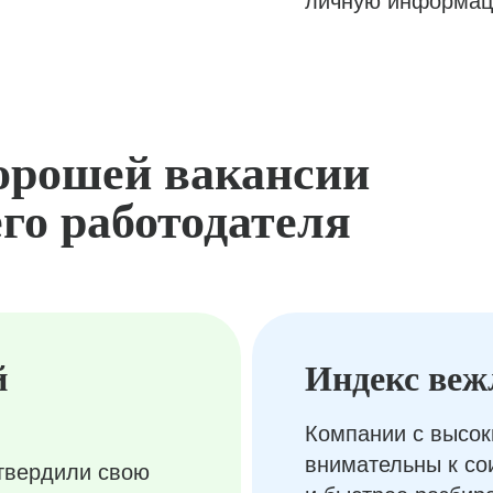
личную информац
орошей вакансии
го работодателя
й
Индекс веж
Компании с высок
внимательны к с
твердили свою