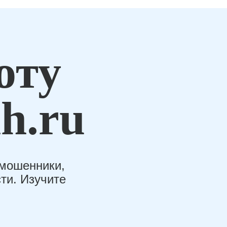
оту
h.ru
-мошенники,
ти. Изучите