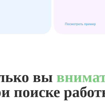
Посмотреть пример
лько вы
внима
и поиске рабо