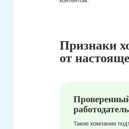
контентом.
Признаки х
от настояще
Проверенны
работодатель
Такие компании под