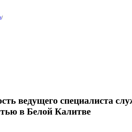
и
/
ость ведущего специалиста сл
стью в Белой Калитве