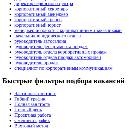
директор сервисного центра
корпоративный секретарь
корпоративный менеджер
корпоративный тренер
корпоративный юрист
менеджер по работе с корпоративными заказчиками
начальник юридического отдела
руководитель автосалона
руководитель департамента продаж
руководитель отдела корпоративных продаж
руководитель отдела продаж автомобилей
руководитель продаж
специалист по корпоративным коммуникациям
Быстрые фильтры подбора вакансий
Частичная занятость
Гибкий график
Полная занятость
Полный день
Проектная работа
Сменный график
Вахтовый метод