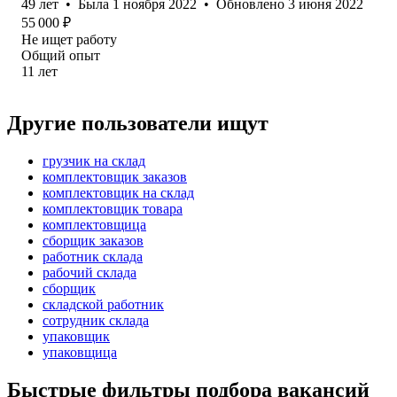
49
лет
•
Была
1 ноября 2022
•
Обновлено
3 июня 2022
55 000
₽
Не ищет работу
Общий опыт
11
лет
Другие пользователи ищут
грузчик на склад
комплектовщик заказов
комплектовщик на склад
комплектовщик товара
комплектовщица
сборщик заказов
работник склада
рабочий склада
сборщик
складской работник
сотрудник склада
упаковщик
упаковщица
Быстрые фильтры подбора вакансий