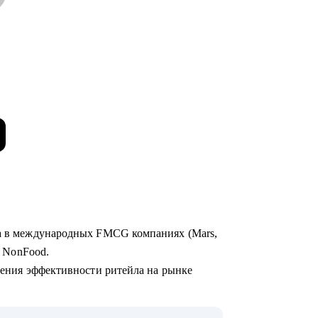
та в международных FMCG компаниях (Mars,
 и NonFood.
чшения эффективности ритейла на рынке
нальные и федеральные сети,