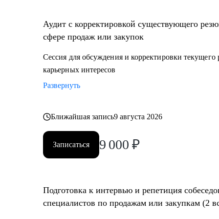
• Создание детального плана развития в продажах и з
сегменты
Аудит с корректировкой существующего резю
• Составление резюме или корректировка существующ
сфере продаж или закупок
автор вы)
• Подготовка к собеседованию на разных этапах (р
Сессия для обсуждения и корректировки текущего 
менеджер, руководитель компании - разные подходы
карьерных интересов
• Репетиция собеседования по разным этапам, с уче
Развернуть
• Помощь в подготовке к прохождению тестировани
• Корректировка и продвижение профиля в LinkedIn.
Ближайшая запись
9 августа 2026
Кому могу помочь:
9 000
₽
Начинающим и опытным специалистам в областях:
Записаться
• продаж и закупок FMCG
• B2B продажи и закупки (услуги, товары)
• маркетплейсы.
Подготовка к интервью и репетиция собеседо
специалистов по продажам или закупкам (2 в