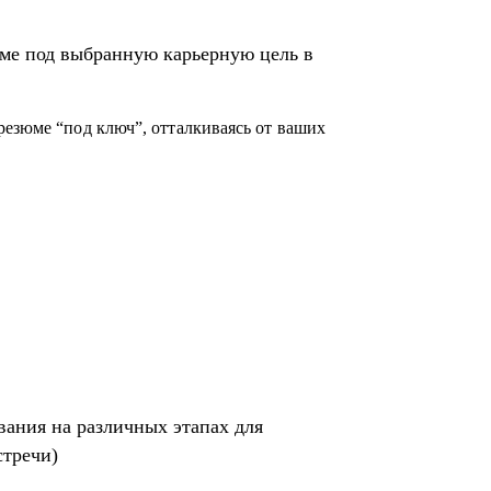
акупках, в том числе для перехода в другие
ме под выбранную карьерную цель в
его (это ваша история, поэтому лучше, если
екрутер, внутренний HR, нанимающий
резюме “под ключ”, отталкиваясь от ваших
)
том специфики собеседника
я SHL
вания на различных этапах для
стречи)