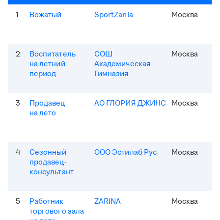
1
Вожатый
SportZania
Москва
2
Воспитатель
СОШ
Москва
на летний
Академическая
период
Гимназия
3
Продавец
АО ГЛОРИЯ ДЖИНС
Москва
на лето
4
Сезонный
ООО Эстилаб Рус
Москва
продавец-
консультант
5
Работник
ZARINA
Москва
торгового зала