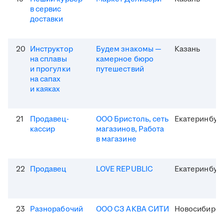
в сервис
доставки
20
Инструктор
Будем знакомы —
Казань
на сплавы
камерное бюро
и прогулки
путешествий
на сапах
и каяках
21
Продавец-
ООО Бристоль, сеть
Екатеринбур
кассир
магазинов, Работа
в магазине
22
Продавец
LOVE REPUBLIC
Екатеринбур
23
Разнорабочий
ООО СЗ АКВА СИТИ
Новосибирск