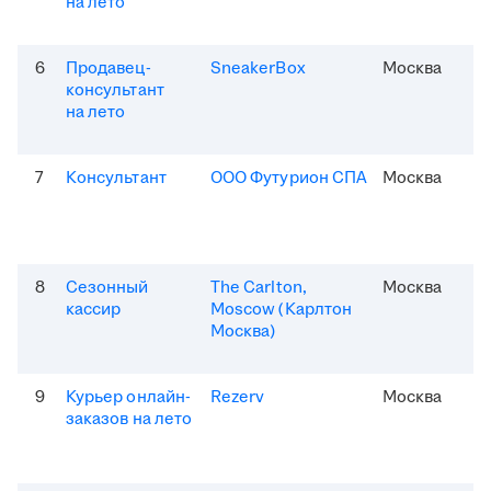
на лето
6
Продавец-
SneakerBox
Москва
консультант
на лето
7
Консультант
ООО Футурион СПА
Москва
8
Сезонный
The Carlton,
Москва
кассир
Moscow (Карлтон
Москва)
9
Курьер онлайн-
Rezerv
Москва
заказов на лето