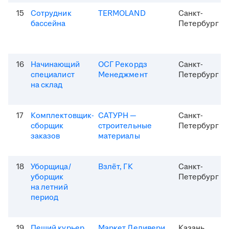
15
Сотрудник
TERMOLAND
Санкт-
бассейна
Петербург
16
Начинающий
ОСГ Рекордз
Санкт-
специалист
Менеджмент
Петербург
на склад
17
Комплектовщик-
САТУРН —
Санкт-
сборщик
строительные
Петербург
заказов
материалы
18
Уборщица/
Взлёт, ГК
Санкт-
уборщик
Петербург
на летний
период
19
Пеший курьер
Маркет Деливери
Казань