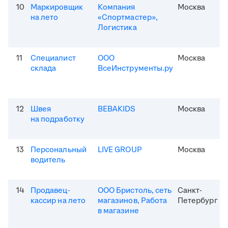
10
Маркировщик
Компания
Москва
на лето
«Спортмастер»,
Логистика
11
Специалист
ООО
Москва
склада
ВсеИнструменты.ру
12
Швея
BEBAKIDS
Москва
на подработку
13
Персональный
LIVE GROUP
Москва
водитель
14
Продавец-
ООО Бристоль, сеть
Санкт-
кассир на лето
магазинов, Работа
Петербург
в магазине