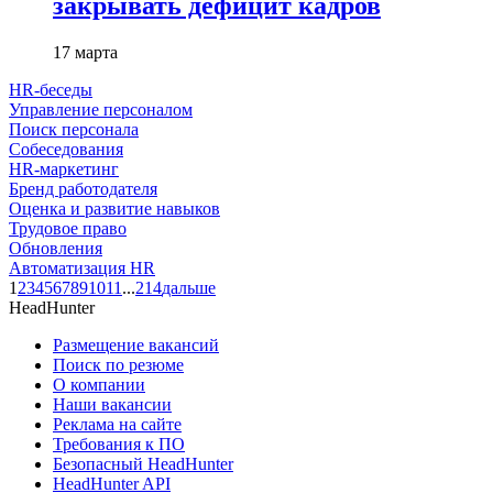
закрывать дефицит кадров
17 марта
HR-беседы
Управление персоналом
Поиск персонала
Собеседования
HR-маркетинг
Бренд работодателя
Оценка и развитие навыков
Трудовое право
Обновления
Автоматизация HR
1
2
3
4
5
6
7
8
9
10
11
...
214
дальше
HeadHunter
Размещение вакансий
Поиск по резюме
О компании
Наши вакансии
Реклама на сайте
Требования к ПО
Безопасный HeadHunter
HeadHunter API