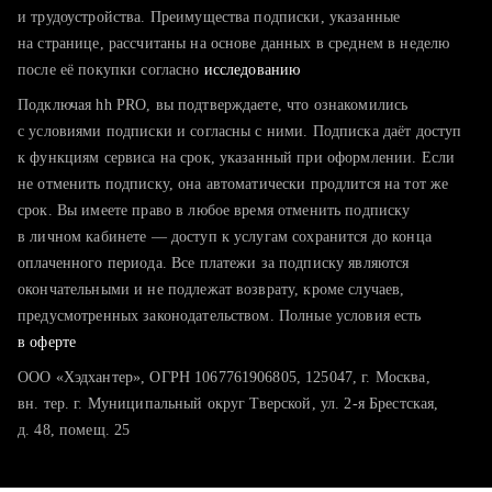
тратите много времени на поиск и вручную поднимаете
и трудоустройства. Преимущества подписки, указанные
резюме
на странице, рассчитаны на основе данных в среднем в неделю
после её покупки согласно
хотите сравнить себя с конкурентами и оценить шансы
исследованию
Подключая hh PRO, вы подтверждаете, что ознакомились
с условиями подписки и согласны с ними. Подписка даёт доступ
к функциям сервиса на срок, указанный при оформлении. Если
не отменить подписку, она автоматически продлится на тот же
срок. Вы имеете право в любое время отменить подписку
в личном кабинете — доступ к услугам сохранится до конца
оплаченного периода. Все платежи за подписку являются
окончательными и не подлежат возврату, кроме случаев,
предусмотренных законодательством. Полные условия есть
в оферте
ООО «Хэдхантер», ОГРН 1067761906805, 125047, г. Москва,
вн. тер. г. Муниципальный округ Тверской, ул. 2-я Брестская,
д. 48, помещ. 25